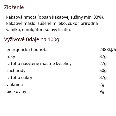
-
Zloženie
mliečna
kakaová hmota (obsah kakaovej sušiny min. 33%),
kakaové maslo, sušené mlieko, cukor, prírodná
vanilka, emulgátor: sójový lecitín.
Výživové údaje na 100g:
energetická hodnota
2388kJ/5
tuky
37g
z toho nasýtené mastné kyseliny
27g
sacharidy
50g
z toho cukry
37g
vláknina
2g
bielkoviny
9g