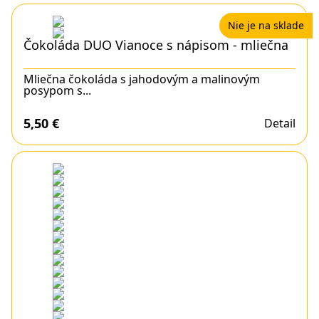
Nie je na sklade
Čokoláda DUO Vianoce s nápisom - mliečna
Mliečna čokoláda s jahodovým a malinovým
posypom s...
5,50
€
Detail