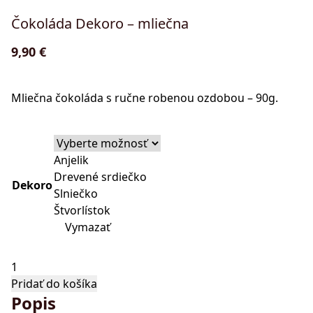
Čokoláda Dekoro – mliečna
9,90
€
Mliečna čokoláda s ručne robenou ozdobou – 90g.
Anjelik
Drevené srdiečko
Dekoro
Slniečko
Štvorlístok
Vymazať
množstvo
Čokoláda
Pridať do košíka
Popis
Dekoro