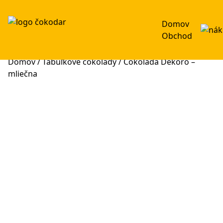
Domov
Obchod
Domov
/
Tabuľkové čokolády
/ Čokoláda Dekoro –
mliečna