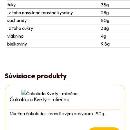
tuky
38g
z toho nasýtené mastné kyseliny
28g
sacharidy
50g
z toho cukry
38g
vláknina
4g
bielkoviny
9.8g
Súvisiace produkty
Čokoláda Kvety - mliečna
Mliečna čokoláda s mandľovým posypom- 90g.