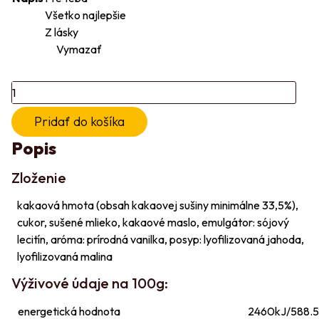
Všetko najlepšie
Z lásky
Vymazať
množstvo
Čokoláda
Pridať do košíka
DUO
-
Popis
mliečna
Zloženie
kakaová hmota (obsah kakaovej sušiny minimálne 33,5%),
cukor, sušené mlieko, kakaové maslo, emulgátor: sójový
lecitín, aróma: prírodná vanilka, posyp: lyofilizovaná jahoda,
lyofilizovaná malina
Výživové údaje na 100g:
energetická hodnota
2460kJ/588.5