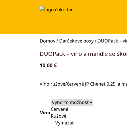
Domov
/
Darčekové boxy
/ DUOPack – ví
DUOPack – víno a mandle so ško
10,00
€
Víno ružové/červené JP Chenet 0,25l a ma
Červené
Víno
Ružové
Vymazať