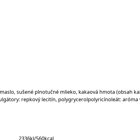
 maslo, sušené plnotučné mlieko, kakaová hmota (obsah ka
gátory: repkový lecitín, polygrycerolpolyricínoleát: aróma 
2336kJ/560kcal