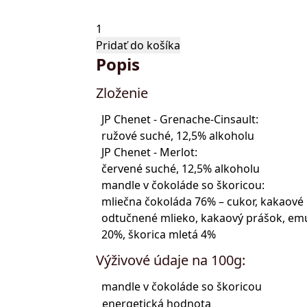
množstvo
DUOPack
Pridať do košíka
Popis
-
víno
Zloženie
a
mandle
JP Chenet - Grenache-Cinsault:
so
ružové suché, 12,5% alkoholu
škoricou
JP Chenet - Merlot:
červené suché, 12,5% alkoholu
mandle v čokoláde so škoricou:
mliečna čokoláda 76% – cukor, kakaové
odtučnené mlieko, kakaový prášok, emul
20%, škorica mletá 4%
Výživové údaje na 100g:
mandle v čokoláde so škoricou
energetická hodnota