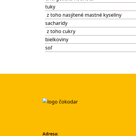
tuky
z toho nasýtené mastné kyseliny
sacharidy
z toho cukry
bielkoviny
soľ
Adresa: