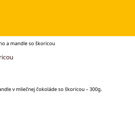
no a mandle so škoricou
ricou
ndle v mliečnej čokoláde so škoricou – 300g.