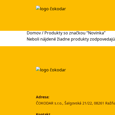
Domov
/ Produkty so značkou “Novinka”
Neboli nájdené žiadne produkty zodpovedajú
Adresa:
ČOKODAR s.r.o., Šalgovská 21/22, 08261 Ražň
Kontakt