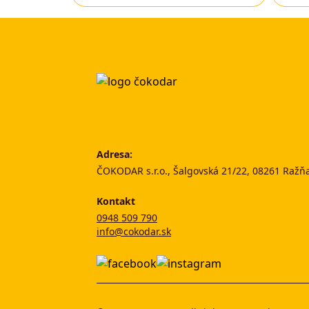
Adresa:
ČOKODAR s.r.o., Šalgovská 21/22, 08261 Ražň
Kontakt
0948 509 790
info@cokodar.sk