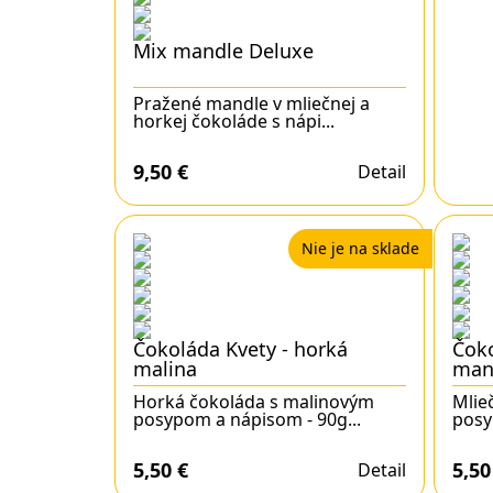
Mix mandle Deluxe
Pražené mandle v mliečnej a
horkej čokoláde s nápi...
9,50
€
Detail
Nie je na sklade
Čokoláda Kvety - horká
Čoko
malina
man
Horká čokoláda s malinovým
Mlie
posypom a nápisom - 90g...
posy
5,50
€
5,5
Detail