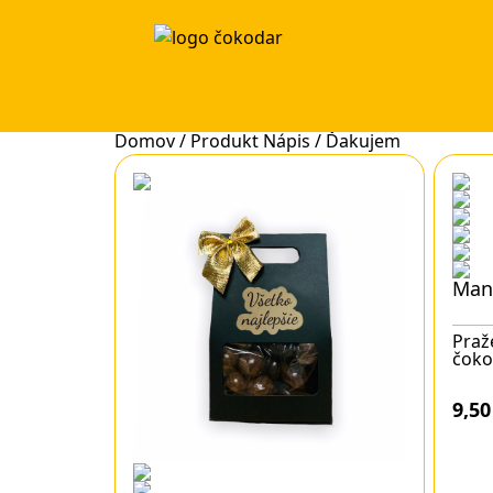
Domov
/ Produkt Nápis / Ďakujem
Mand
Praž
čokol
9,5