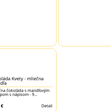
láda Kvety - mliečna
dľa
čna čokoláda s mandľovým
pom s nápisom - 9...
0
€
Detail