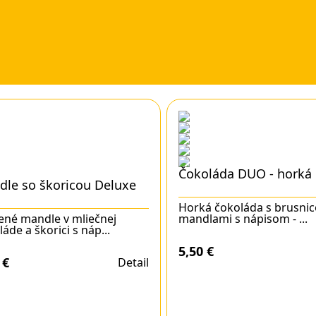
Čokoláda DUO - horká
le so škoricou Deluxe
Horká čokoláda s brusnic
ené mandle v mliečnej
mandlami s nápisom - ...
áde a škorici s náp...
5,50
€
0
€
Detail