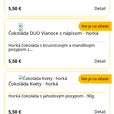
5,50
€
Detail
Nie je na sklade
Čokoláda DUO Vianoce s nápisom - horká
Horká čokoláda s brusnicovým a mandľovým
posypom s...
5,50
€
Detail
Nie je na sklade
Čokoláda Kvety - horká
Horká čokoláda s jahodovým posypom - 90g.
5,50
€
Detail