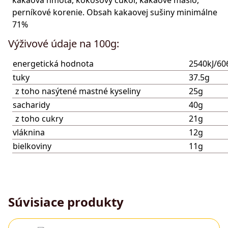
kakaová hmota, kokosový cukor, kakaové maslo,
perníkové korenie. Obsah kakaovej sušiny minimálne
71%
Výživové údaje na 100g:
energetická hodnota
2540kJ/60
tuky
37.5g
z toho nasýtené mastné kyseliny
25g
sacharidy
40g
z toho cukry
21g
vláknina
12g
bielkoviny
11g
Súvisiace produkty